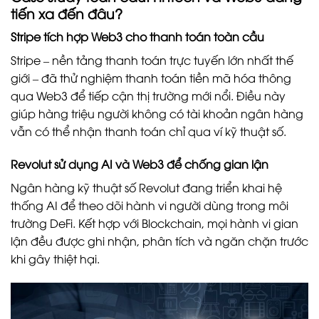
tiến xa đến đâu?
Stripe tích hợp Web3 cho thanh toán toàn cầu
Stripe – nền tảng thanh toán trực tuyến lớn nhất thế
giới – đã thử nghiệm thanh toán tiền mã hóa thông
qua Web3 để tiếp cận thị trường mới nổi. Điều này
giúp hàng triệu người không có tài khoản ngân hàng
vẫn có thể nhận thanh toán chỉ qua ví kỹ thuật số.
Revolut sử dụng AI và Web3 để chống gian lận
Ngân hàng kỹ thuật số Revolut đang triển khai hệ
thống AI để theo dõi hành vi người dùng trong môi
trường DeFi. Kết hợp với Blockchain, mọi hành vi gian
lận đều được ghi nhận, phân tích và ngăn chặn trước
khi gây thiệt hại.