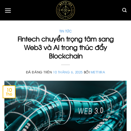
Chuyển
đến
nội
dung
TIN TỨC
Fintech chuyển trọng tâm sang
Web3 và AI trong thúc đẩy
Blockchain
ĐÃ ĐĂNG TRÊN
10 THÁNG 6, 2025
BỞI
METTIIRA
10
Th6