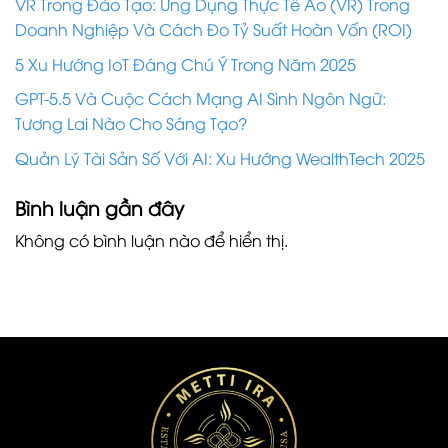
VR Trong Đào Tạo: Ứng Dụng Thực Tế Ảo (VR) Trong
Doanh Nghiệp Và Cách Đo Tỷ Suất Hoàn Vốn (ROI)
5 Xu Hướng IoT Đáng Chú Ý Trong Năm 2025
GPT-5.5 Và Cuộc Cách Mạng AI Sinh Ngôn Ngữ:
Tương Lai Nào Cho Sáng Tạo?
Quản Lý Tài Sản Số Với AI: Xu Hướng WealthTech 2025
Bình luận gần đây
Không có bình luận nào để hiển thị.