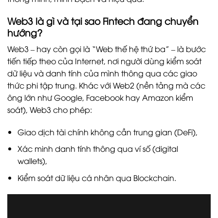
Web3 là gì và tại sao Fintech đang chuyển
hướng?
Web3 – hay còn gọi là “Web thế hệ thứ ba” – là bước
tiến tiếp theo của Internet, nơi người dùng kiểm soát
dữ liệu và danh tính của mình thông qua các giao
thức phi tập trung. Khác với Web2 (nền tảng mà các
ông lớn như Google, Facebook hay Amazon kiểm
soát), Web3 cho phép:
Giao dịch tài chính không cần trung gian (DeFi),
Xác minh danh tính thông qua ví số (digital
wallets),
Kiểm soát dữ liệu cá nhân qua Blockchain.