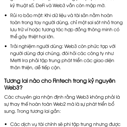
kỹ thuật số, DeFi và Web3 vẫn còn mập mờ.
Rủi ro bảo mật: Khi dữ liệu và tài sản nằm hoàn
toàn trong tay người dùng, chỉ một sai sót nhỏ trong
lưu trữ ví hoặc tương tác hợp đồng thông minh có
thể gây thiệt hại lớn.
Trải nghiệm người dùng: Web3 còn phức tạp với
người dùng đại chúng, đòi hỏi các công ty như
Metti Ira phải tập trung phát triển các giao diện
thân thiện, dễ tiếp cận.
Tương lai nào cho Fintech trong kỷ nguyên
Web3?
Các chuyên gia nhận định rằng Web3 không phải là
sự thay thế hoàn toàn Web2 mà là sự phát triển bổ
sung. Trong tương lai gần:
Các dịch vụ tài chính sẽ phi tập trung nhưng được