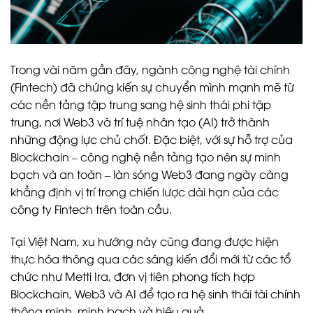
Trong vài năm gần đây, ngành công nghệ tài chính
(Fintech) đã chứng kiến sự chuyển mình mạnh mẽ từ
các nền tảng tập trung sang hệ sinh thái phi tập
trung, nơi Web3 và trí tuệ nhân tạo (AI) trở thành
những động lực chủ chốt. Đặc biệt, với sự hỗ trợ của
Blockchain – công nghệ nền tảng tạo nên sự minh
bạch và an toàn – làn sóng Web3 đang ngày càng
khẳng định vị trí trong chiến lược dài hạn của các
công ty Fintech trên toàn cầu.
Tại Việt Nam, xu hướng này cũng đang được hiện
thực hóa thông qua các sáng kiến đổi mới từ các tổ
chức như Metti Ira, đơn vị tiên phong tích hợp
Blockchain, Web3 và AI để tạo ra hệ sinh thái tài chính
thông minh, minh bạch và hiệu quả.