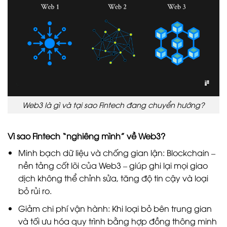
Web3 là gì và tại sao Fintech đang chuyển hướng?
Vì sao Fintech “nghiêng mình” về Web3?
Minh bạch dữ liệu và chống gian lận: Blockchain –
nền tảng cốt lõi của Web3 – giúp ghi lại mọi giao
dịch không thể chỉnh sửa, tăng độ tin cậy và loại
bỏ rủi ro.
Giảm chi phí vận hành: Khi loại bỏ bên trung gian
và tối ưu hóa quy trình bằng hợp đồng thông minh