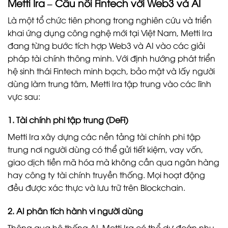
Metti Ira – Cầu nối Fintech với Web3 và AI
Là một tổ chức tiên phong trong nghiên cứu và triển
khai ứng dụng công nghệ mới tại Việt Nam, Metti Ira
đang từng bước tích hợp Web3 và AI vào các giải
pháp tài chính thông minh. Với định hướng phát triển
hệ sinh thái Fintech minh bạch, bảo mật và lấy người
dùng làm trung tâm, Metti Ira tập trung vào các lĩnh
vực sau:
1. Tài chính phi tập trung (DeFi)
Metti Ira xây dựng các nền tảng tài chính phi tập
trung nơi người dùng có thể gửi tiết kiệm, vay vốn,
giao dịch tiền mã hóa mà không cần qua ngân hàng
hay công ty tài chính truyền thống. Mọi hoạt động
đều được xác thực và lưu trữ trên Blockchain.
2. AI phân tích hành vi người dùng
Thông qua hệ thống AI, Metti Ira có thể dự đoán nhu