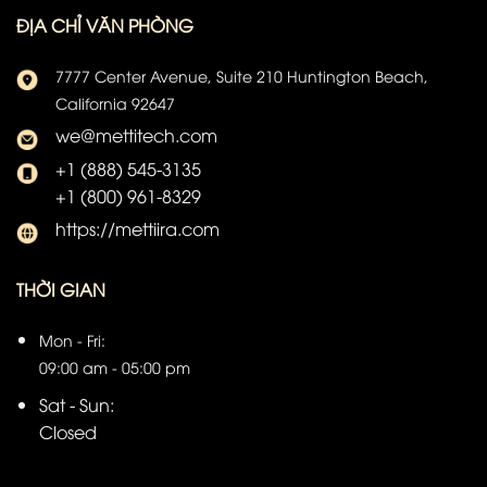
ĐỊA CHỈ VĂN PHÒNG
7777 Center Avenue, Suite 210 Huntington Beach,
California 92647
we@mettitech.com
+1 (888) 545-3135
+1 (800) 961-8329
https://mettiira.com
THỜI GIAN
Mon - Fri:
09:00 am - 05:00 pm
Sat - Sun:
Closed