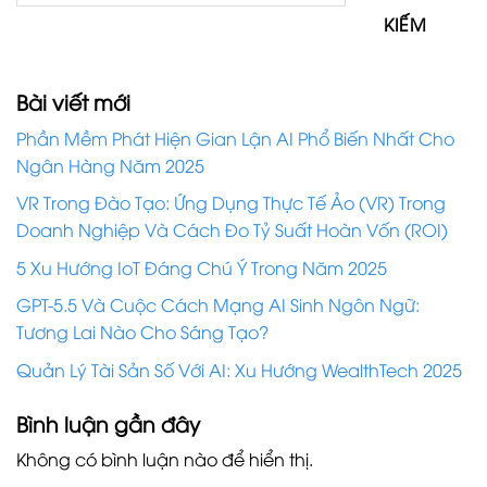
KIẾM
Bài viết mới
Phần Mềm Phát Hiện Gian Lận AI Phổ Biến Nhất Cho
Ngân Hàng Năm 2025
VR Trong Đào Tạo: Ứng Dụng Thực Tế Ảo (VR) Trong
Doanh Nghiệp Và Cách Đo Tỷ Suất Hoàn Vốn (ROI)
5 Xu Hướng IoT Đáng Chú Ý Trong Năm 2025
GPT-5.5 Và Cuộc Cách Mạng AI Sinh Ngôn Ngữ:
Tương Lai Nào Cho Sáng Tạo?
Quản Lý Tài Sản Số Với AI: Xu Hướng WealthTech 2025
Bình luận gần đây
Không có bình luận nào để hiển thị.