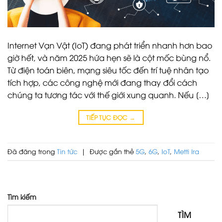
Internet Vạn Vật (IoT) đang phát triển nhanh hơn bao
giờ hết, và năm 2025 hứa hẹn sẽ là cột mốc bùng nổ.
Từ điện toán biên, mạng siêu tốc đến trí tuệ nhân tạo
tích hợp, các công nghệ mới đang thay đổi cách
chúng ta tương tác với thế giới xung quanh. Nếu […]
TIẾP TỤC ĐỌC
→
Đã đăng trong
Tin tức
|
Được gắn thẻ
5G
,
6G
,
IoT
,
Metti Ira
Tìm kiếm
TÌM