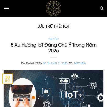
Chuyển
đến
nội
dung
LƯU TRỮ THẺ:
IOT
TIN TỨC
5 Xu Hướng IoT Đáng Chú Ý Trong Năm
2025
ĐÃ ĐĂNG TRÊN
30 THÁNG 7, 2025
BỞI
METTIIRA
30
Th7